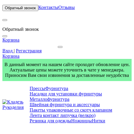
Контакты
Отзывы
Обратный звонок
Обратный звонок
Корзина
Вход
|
Регистрация
Корзина
В данный момент на нашем сайте проходит обновление цен.
Актуальные цены можете уточнить в чате у менеджера.
Приносим Вам свои извинения за доставленные неудобства
Прессы
Фурнитура
Насадки для установки фурнитуры
Металлофурнитура
Швейная фурнитура и аксессуары
Пакеты упаковочные со скотч клапаном
Лента контакт липучка (велкро)
Резинка для одежды
Ножницы
Нитки