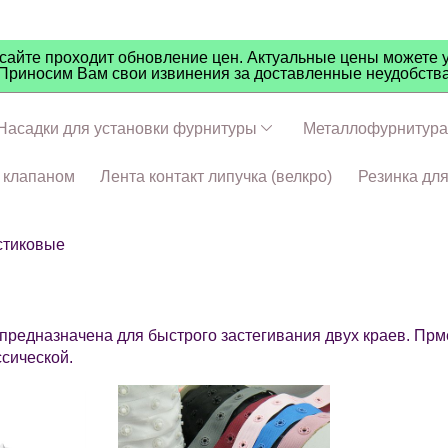
айте проходит обновление цен. Актуальные цены можете у
Приносим Вам свои извинения за доставленные неудобств
Насадки для установки фурнитуры
Металлофурнитура
ч клапаном
Лента контакт липучка (велкро)
Резинка дл
стиковые
 предназначена для быстрого застегивания двух краев. Пр
ссической.