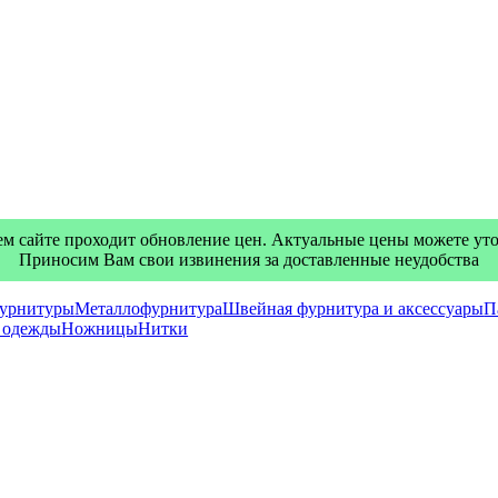
м сайте проходит обновление цен. Актуальные цены можете уточ
Приносим Вам свои извинения за доставленные неудобства
фурнитуры
Металлофурнитура
Швейная фурнитура и аксессуары
П
я одежды
Ножницы
Нитки