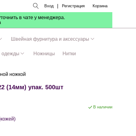
|
Вход
Регистрация
Корзина
точнить в чате у менеджера.
а
Швейная фурнитура и аксессуары
я одежды
Ножницы
Нитки
ьной ножкой
2 (14мм) упак. 500шт
В наличии
(кожей)