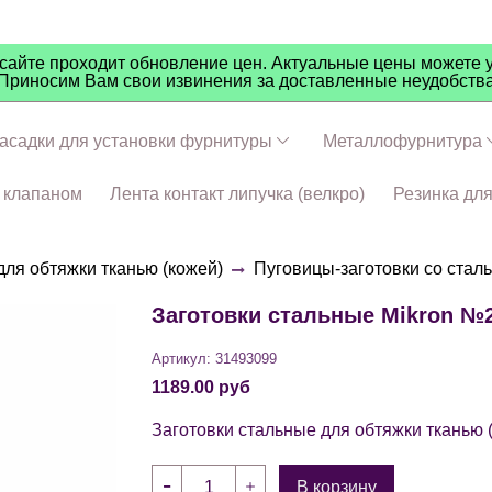
айте проходит обновление цен. Актуальные цены можете у
Приносим Вам свои извинения за доставленные неудобств
асадки для установки фурнитуры
Металлофурнитура
ч клапаном
Лента контакт липучка (велкро)
Резинка дл
для обтяжки тканью (кожей)
Пуговицы-заготовки со стал
Заготовки стальные Mikron №2
Артикул:
31493099
1189.00 руб
Заготовки стальные для обтяжки тканью 
В корзину