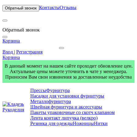
Контакты
Отзывы
Обратный звонок
Обратный звонок
Корзина
Вход
|
Регистрация
Корзина
В данный момент на нашем сайте проходит обновление цен.
Актуальные цены можете уточнить в чате у менеджера.
Приносим Вам свои извинения за доставленные неудобства
Прессы
Фурнитура
Насадки для установки фурнитуры
Металлофурнитура
Швейная фурнитура и аксессуары
Пакеты упаковочные со скотч клапаном
Лента контакт липучка (велкро)
Резинка для одежды
Ножницы
Нитки