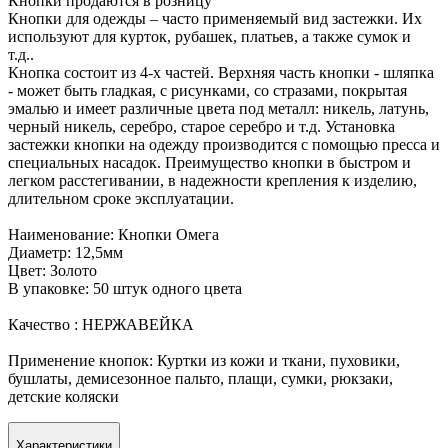
Кнопки продаются в розницу
Кнопки для одежды – часто применяемый вид застежки. Их
используют для курток, рубашек, платьев, а также сумок и
т.д..
Кнопка состоит из 4-х частей. Верхняя часть кнопки - шляпка
- может быть гладкая, с рисунками, со стразами, покрытая
эмалью и имеет различные цвета под металл: никель, латунь,
черный никель, серебро, старое серебро и т.д. Установка
застежки кнопки на одежду производится с помощью пресса и
специальных насадок. Преимущество кнопки в быстром и
легком расстегивании, в надежности крепления к изделию,
длительном сроке эксплуатации.
Наименование: Кнопки Омега
Диаметр: 12,5мм
Цвет: Золото
В упаковке: 50 штук одного цвета
Качество : НЕРЖАВЕЙКА
Применение кнопок: Куртки из кожи и ткани, пуховики,
бушлаты, демисезонное пальто, плащи, сумки, рюкзаки,
детские коляски
Характеристики