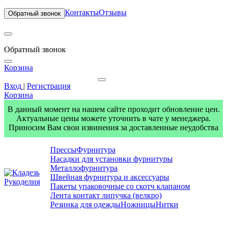
Контакты
Отзывы
Обратный звонок
Обратный звонок
Корзина
Вход
|
Регистрация
Корзина
В данный момент на нашем сайте проходит обновление цен.
Актуальные цены можете уточнить в чате у менеджера.
Приносим Вам свои извинения за доставленные неудобства
Прессы
Фурнитура
Насадки для установки фурнитуры
Металлофурнитура
Швейная фурнитура и аксессуары
Пакеты упаковочные со скотч клапаном
Лента контакт липучка (велкро)
Резинка для одежды
Ножницы
Нитки