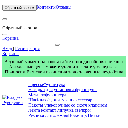
Контакты
Отзывы
Обратный звонок
Обратный звонок
Корзина
Вход
|
Регистрация
Корзина
В данный момент на нашем сайте проходит обновление цен.
Актуальные цены можете уточнить в чате у менеджера.
Приносим Вам свои извинения за доставленные неудобства
Прессы
Фурнитура
Насадки для установки фурнитуры
Металлофурнитура
Швейная фурнитура и аксессуары
Пакеты упаковочные со скотч клапаном
Лента контакт липучка (велкро)
Резинка для одежды
Ножницы
Нитки