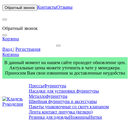
Контакты
Отзывы
Обратный звонок
Обратный звонок
Корзина
Вход
|
Регистрация
Корзина
В данный момент на нашем сайте проходит обновление цен.
Актуальные цены можете уточнить в чате у менеджера.
Приносим Вам свои извинения за доставленные неудобства
Прессы
Фурнитура
Насадки для установки фурнитуры
Металлофурнитура
Швейная фурнитура и аксессуары
Пакеты упаковочные со скотч клапаном
Лента контакт липучка (велкро)
Резинка для одежды
Ножницы
Нитки