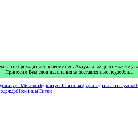
м сайте проходит обновление цен. Актуальные цены можете уточ
Приносим Вам свои извинения за доставленные неудобства
фурнитуры
Металлофурнитура
Швейная фурнитура и аксессуары
П
я одежды
Ножницы
Нитки