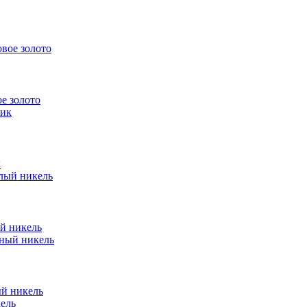
е золото
к
ый никель
ый никель