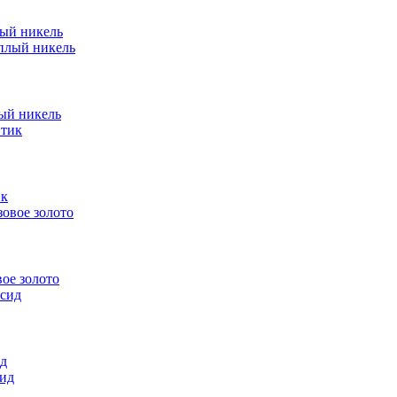
ный никель
лый никель
ик
ое золото
ид