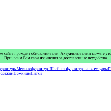
м сайте проходит обновление цен. Актуальные цены можете уточ
Приносим Вам свои извинения за доставленные неудобства
фурнитуры
Металлофурнитура
Швейная фурнитура и аксессуары
П
я одежды
Ножницы
Нитки