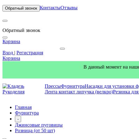
Контакты
Отзывы
Обратный звонок
Обратный звонок
Корзина
Вход
|
Регистрация
Корзина
В данный момент на наше
Прессы
Фурнитура
Насадки для установки 
Лента контакт липучка (велкро)
Резинка дл
Главная
Фурнитура
-
Джинсовые пуговицы
Розница (от 50 шт)