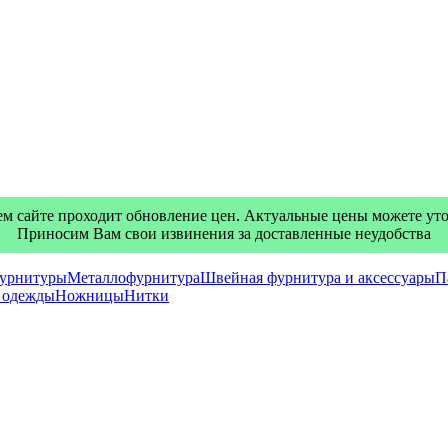
м сайте проходит обновление цен. Актуальные цены можете уточ
Приносим Вам свои извинения за доставленные неудобства
фурнитуры
Металлофурнитура
Швейная фурнитура и аксессуары
П
я одежды
Ножницы
Нитки