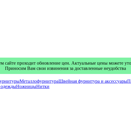
м сайте проходит обновление цен. Актуальные цены можете уточ
Приносим Вам свои извинения за доставленные неудобства
фурнитуры
Металлофурнитура
Швейная фурнитура и аксессуары
П
я одежды
Ножницы
Нитки