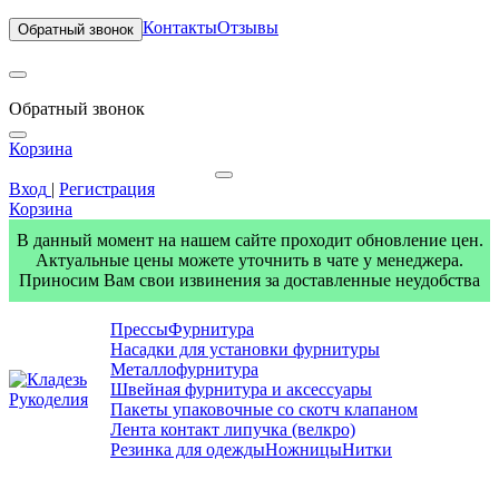
Контакты
Отзывы
Обратный звонок
Обратный звонок
Корзина
Вход
|
Регистрация
Корзина
В данный момент на нашем сайте проходит обновление цен.
Актуальные цены можете уточнить в чате у менеджера.
Приносим Вам свои извинения за доставленные неудобства
Прессы
Фурнитура
Насадки для установки фурнитуры
Металлофурнитура
Швейная фурнитура и аксессуары
Пакеты упаковочные со скотч клапаном
Лента контакт липучка (велкро)
Резинка для одежды
Ножницы
Нитки