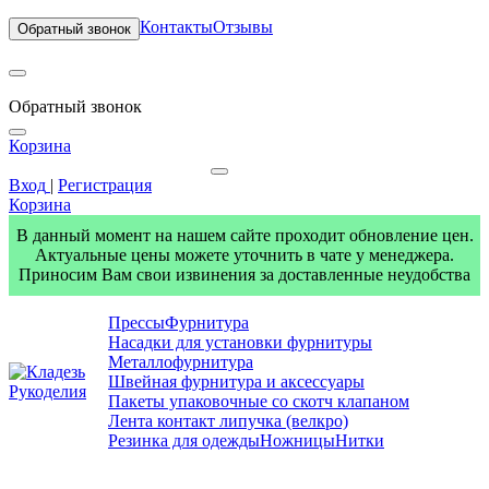
Контакты
Отзывы
Обратный звонок
Обратный звонок
Корзина
Вход
|
Регистрация
Корзина
В данный момент на нашем сайте проходит обновление цен.
Актуальные цены можете уточнить в чате у менеджера.
Приносим Вам свои извинения за доставленные неудобства
Прессы
Фурнитура
Насадки для установки фурнитуры
Металлофурнитура
Швейная фурнитура и аксессуары
Пакеты упаковочные со скотч клапаном
Лента контакт липучка (велкро)
Резинка для одежды
Ножницы
Нитки