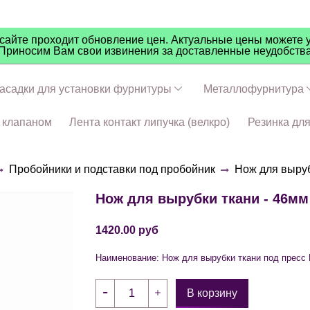
айте проходит обновление цен. Актуальные цены можете у
Приносим Вам свои извинения за доставленные неудобств
асадки для установки фурнитуры
Металлофурнитура
ч клапаном
Лента контакт липучка (велкро)
Резинка дл
Пробойники и подставки под пробойник
Нож для выруб
Нож для вырубки ткани - 46мм
1420.00 руб
Наименование: Нож для вырубки ткани под пресс 
В корзину