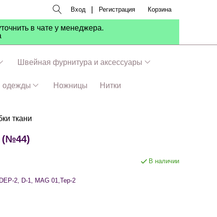
|
Вход
Регистрация
Корзина
точнить в чате у менеджера.
а
Швейная фурнитура и аксессуары
я одежды
Ножницы
Нитки
ки ткани
 (№44)
В наличии
DEP-2,
D-1, MAG 01,
Tep-2