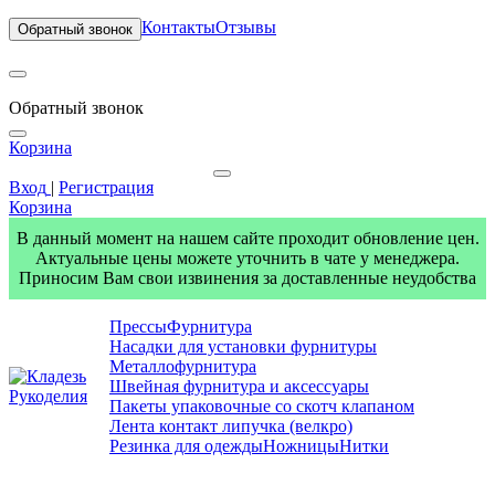
Контакты
Отзывы
Обратный звонок
Обратный звонок
Корзина
Вход
|
Регистрация
Корзина
В данный момент на нашем сайте проходит обновление цен.
Актуальные цены можете уточнить в чате у менеджера.
Приносим Вам свои извинения за доставленные неудобства
Прессы
Фурнитура
Насадки для установки фурнитуры
Металлофурнитура
Швейная фурнитура и аксессуары
Пакеты упаковочные со скотч клапаном
Лента контакт липучка (велкро)
Резинка для одежды
Ножницы
Нитки