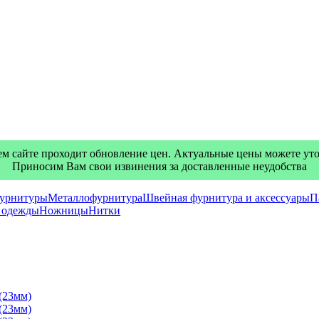
м сайте проходит обновление цен. Актуальные цены можете уточ
Приносим Вам свои извинения за доставленные неудобства
фурнитуры
Металлофурнитура
Швейная фурнитура и аксессуары
П
я одежды
Ножницы
Нитки