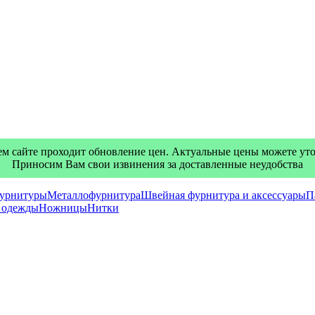
м сайте проходит обновление цен. Актуальные цены можете уточ
Приносим Вам свои извинения за доставленные неудобства
фурнитуры
Металлофурнитура
Швейная фурнитура и аксессуары
П
я одежды
Ножницы
Нитки