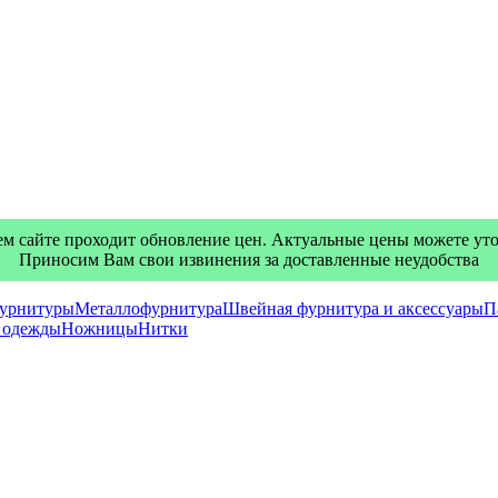
м сайте проходит обновление цен. Актуальные цены можете уточ
Приносим Вам свои извинения за доставленные неудобства
фурнитуры
Металлофурнитура
Швейная фурнитура и аксессуары
П
я одежды
Ножницы
Нитки