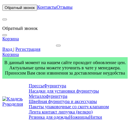
Контакты
Отзывы
Обратный звонок
Обратный звонок
Корзина
Вход
|
Регистрация
Корзина
В данный момент на нашем сайте проходит обновление цен.
Актуальные цены можете уточнить в чате у менеджера.
Приносим Вам свои извинения за доставленные неудобства
Прессы
Фурнитура
Насадки для установки фурнитуры
Металлофурнитура
Швейная фурнитура и аксессуары
Пакеты упаковочные со скотч клапаном
Лента контакт липучка (велкро)
Резинка для одежды
Ножницы
Нитки