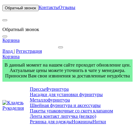
Контакты
Отзывы
Обратный звонок
Обратный звонок
Корзина
Вход
|
Регистрация
Корзина
В данный момент на нашем сайте проходит обновление цен.
Актуальные цены можете уточнить в чате у менеджера.
Приносим Вам свои извинения за доставленные неудобства
Прессы
Фурнитура
Насадки для установки фурнитуры
Металлофурнитура
Швейная фурнитура и аксессуары
Пакеты упаковочные со скотч клапаном
Лента контакт липучка (велкро)
Резинка для одежды
Ножницы
Нитки