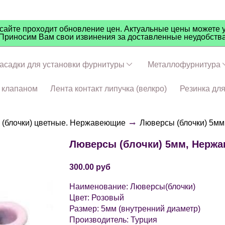
айте проходит обновление цен. Актуальные цены можете у
Приносим Вам свои извинения за доставленные неудобств
асадки для установки фурнитуры
Металлофурнитура
ч клапаном
Лента контакт липучка (велкро)
Резинка дл
(блочки) цветные. Нержавеющие
Люверсы (блочки) 5мм
Люверсы (блочки) 5мм, Нержав
300.00 руб
Наименование: Люверсы(блочки)
Цвет: Розовый
Размер: 5мм (внутренний диаметр)
Производитель: Турция