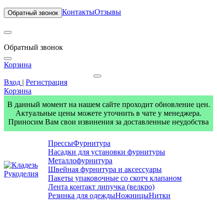
Контакты
Отзывы
Обратный звонок
Обратный звонок
Корзина
Вход
|
Регистрация
Корзина
В данный момент на нашем сайте проходит обновление цен.
Актуальные цены можете уточнить в чате у менеджера.
Приносим Вам свои извинения за доставленные неудобства
Прессы
Фурнитура
Насадки для установки фурнитуры
Металлофурнитура
Швейная фурнитура и аксессуары
Пакеты упаковочные со скотч клапаном
Лента контакт липучка (велкро)
Резинка для одежды
Ножницы
Нитки