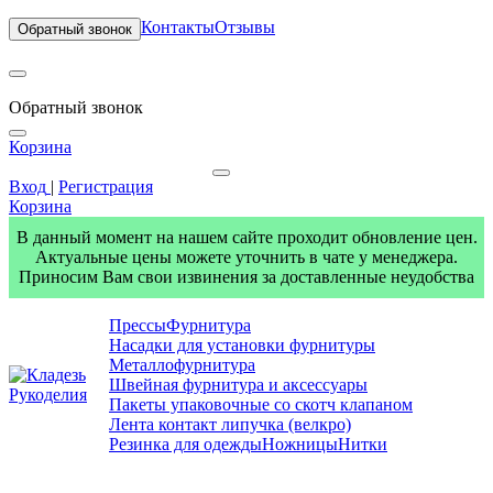
Контакты
Отзывы
Обратный звонок
Обратный звонок
Корзина
Вход
|
Регистрация
Корзина
В данный момент на нашем сайте проходит обновление цен.
Актуальные цены можете уточнить в чате у менеджера.
Приносим Вам свои извинения за доставленные неудобства
Прессы
Фурнитура
Насадки для установки фурнитуры
Металлофурнитура
Швейная фурнитура и аксессуары
Пакеты упаковочные со скотч клапаном
Лента контакт липучка (велкро)
Резинка для одежды
Ножницы
Нитки