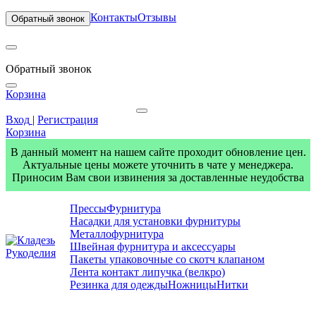
Контакты
Отзывы
Обратный звонок
Обратный звонок
Корзина
Вход
|
Регистрация
Корзина
В данный момент на нашем сайте проходит обновление цен.
Актуальные цены можете уточнить в чате у менеджера.
Приносим Вам свои извинения за доставленные неудобства
Прессы
Фурнитура
Насадки для установки фурнитуры
Металлофурнитура
Швейная фурнитура и аксессуары
Пакеты упаковочные со скотч клапаном
Лента контакт липучка (велкро)
Резинка для одежды
Ножницы
Нитки