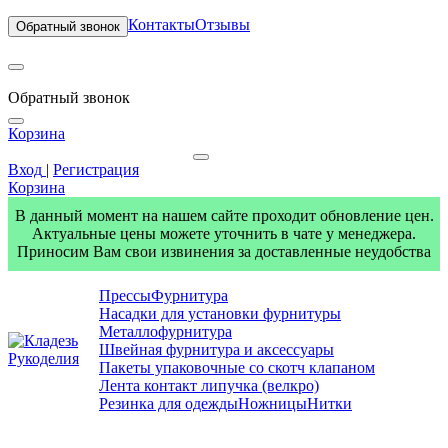
Контакты
Отзывы
Обратный звонок
Обратный звонок
Корзина
Вход
|
Регистрация
Корзина
В данный момент на нашем сайте проходит обновление цен.
Актуальные цены можете уточнить в чате у менеджера.
Приносим Вам свои извинения за доставленные неудобства
Прессы
Фурнитура
Насадки для установки фурнитуры
Металлофурнитура
Швейная фурнитура и аксессуары
Пакеты упаковочные со скотч клапаном
Лента контакт липучка (велкро)
Резинка для одежды
Ножницы
Нитки