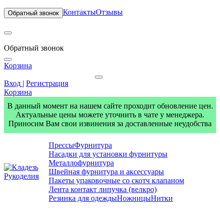
Контакты
Отзывы
Обратный звонок
Обратный звонок
Корзина
Вход
|
Регистрация
Корзина
В данный момент на нашем сайте проходит обновление цен.
Актуальные цены можете уточнить в чате у менеджера.
Приносим Вам свои извинения за доставленные неудобства
Прессы
Фурнитура
Насадки для установки фурнитуры
Металлофурнитура
Швейная фурнитура и аксессуары
Пакеты упаковочные со скотч клапаном
Лента контакт липучка (велкро)
Резинка для одежды
Ножницы
Нитки