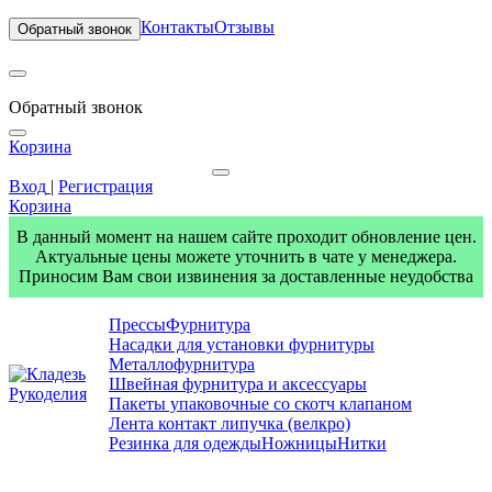
Контакты
Отзывы
Обратный звонок
Обратный звонок
Корзина
Вход
|
Регистрация
Корзина
В данный момент на нашем сайте проходит обновление цен.
Актуальные цены можете уточнить в чате у менеджера.
Приносим Вам свои извинения за доставленные неудобства
Прессы
Фурнитура
Насадки для установки фурнитуры
Металлофурнитура
Швейная фурнитура и аксессуары
Пакеты упаковочные со скотч клапаном
Лента контакт липучка (велкро)
Резинка для одежды
Ножницы
Нитки