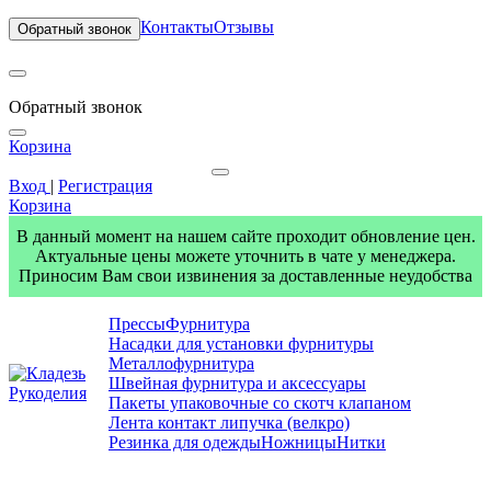
Контакты
Отзывы
Обратный звонок
Обратный звонок
Корзина
Вход
|
Регистрация
Корзина
В данный момент на нашем сайте проходит обновление цен.
Актуальные цены можете уточнить в чате у менеджера.
Приносим Вам свои извинения за доставленные неудобства
Прессы
Фурнитура
Насадки для установки фурнитуры
Металлофурнитура
Швейная фурнитура и аксессуары
Пакеты упаковочные со скотч клапаном
Лента контакт липучка (велкро)
Резинка для одежды
Ножницы
Нитки