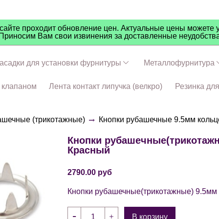
айте проходит обновление цен. Актуальные цены можете у
Приносим Вам свои извинения за доставленные неудобств
асадки для установки фурнитуры
Металлофурнитура
ч клапаном
Лента контакт липучка (велкро)
Резинка дл
ашечные (трикотажные)
Кнопки рубашечные 9.5мм кольц
Кнопки рубашечные(трикотажны
Красный
2790.00 руб
Кнопки рубашечные(трикотажные) 9.5мм
В корзину