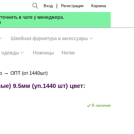
|
Вход
Регистрация
Корзина
точнить в чате у менеджера.
а
Швейная фурнитура и аксессуары
я одежды
Ножницы
Нитки
о
ОПТ (от 1440шт)
е) 9.5мм (уп.1440 шт) цвет:
В наличии