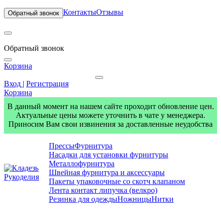
Контакты
Отзывы
Обратный звонок
Обратный звонок
Корзина
Вход
|
Регистрация
Корзина
В данный момент на нашем сайте проходит обновление цен.
Актуальные цены можете уточнить в чате у менеджера.
Приносим Вам свои извинения за доставленные неудобства
Прессы
Фурнитура
Насадки для установки фурнитуры
Металлофурнитура
Швейная фурнитура и аксессуары
Пакеты упаковочные со скотч клапаном
Лента контакт липучка (велкро)
Резинка для одежды
Ножницы
Нитки