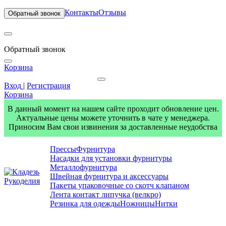
Контакты
Отзывы
Обратный звонок
Обратный звонок
Корзина
Вход
|
Регистрация
Корзина
В данный момент на нашем сайте проходит обновление цен.
Актуальные цены можете уточнить в чате у менеджера.
Приносим Вам свои извинения за доставленные неудобства
Прессы
Фурнитура
Насадки для установки фурнитуры
Металлофурнитура
Швейная фурнитура и аксессуары
Пакеты упаковочные со скотч клапаном
Лента контакт липучка (велкро)
Резинка для одежды
Ножницы
Нитки