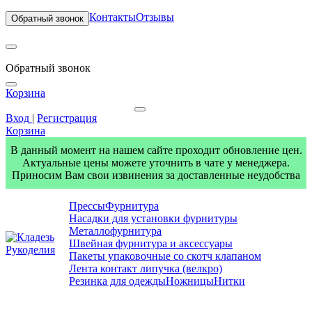
Контакты
Отзывы
Обратный звонок
Обратный звонок
Корзина
Вход
|
Регистрация
Корзина
В данный момент на нашем сайте проходит обновление цен.
Актуальные цены можете уточнить в чате у менеджера.
Приносим Вам свои извинения за доставленные неудобства
Прессы
Фурнитура
Насадки для установки фурнитуры
Металлофурнитура
Швейная фурнитура и аксессуары
Пакеты упаковочные со скотч клапаном
Лента контакт липучка (велкро)
Резинка для одежды
Ножницы
Нитки