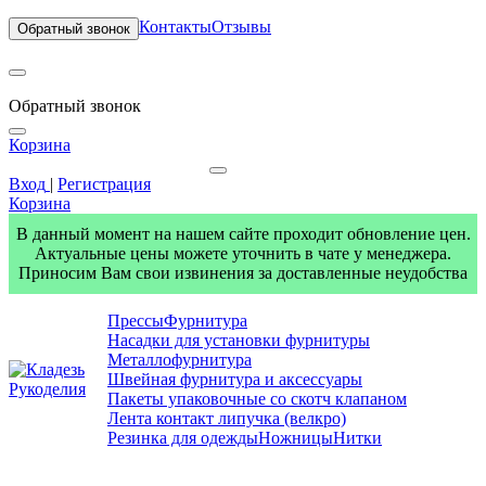
Контакты
Отзывы
Обратный звонок
Обратный звонок
Корзина
Вход
|
Регистрация
Корзина
В данный момент на нашем сайте проходит обновление цен.
Актуальные цены можете уточнить в чате у менеджера.
Приносим Вам свои извинения за доставленные неудобства
Прессы
Фурнитура
Насадки для установки фурнитуры
Металлофурнитура
Швейная фурнитура и аксессуары
Пакеты упаковочные со скотч клапаном
Лента контакт липучка (велкро)
Резинка для одежды
Ножницы
Нитки