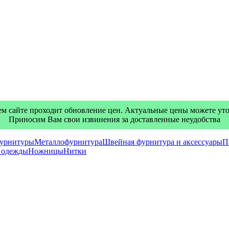
м сайте проходит обновление цен. Актуальные цены можете уточ
Приносим Вам свои извинения за доставленные неудобства
фурнитуры
Металлофурнитура
Швейная фурнитура и аксессуары
П
я одежды
Ножницы
Нитки