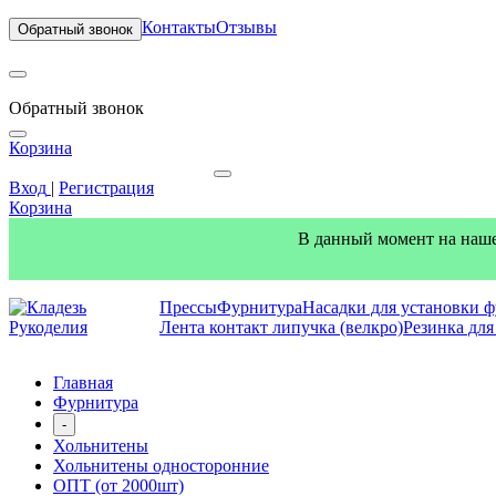
Контакты
Отзывы
Обратный звонок
Обратный звонок
Корзина
Вход
|
Регистрация
Корзина
В данный момент на наше
Прессы
Фурнитура
Насадки для установки 
Лента контакт липучка (велкро)
Резинка дл
Главная
Фурнитура
-
Хольнитены
Хольнитены односторонние
ОПТ (от 2000шт)