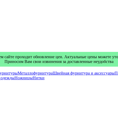
м сайте проходит обновление цен. Актуальные цены можете уточ
Приносим Вам свои извинения за доставленные неудобства
фурнитуры
Металлофурнитура
Швейная фурнитура и аксессуары
П
я одежды
Ножницы
Нитки