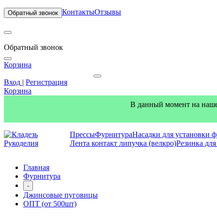
Контакты
Отзывы
Обратный звонок
Обратный звонок
Корзина
Вход
|
Регистрация
Корзина
В данный момент на наше
Прессы
Фурнитура
Насадки для установки 
Лента контакт липучка (велкро)
Резинка дл
Главная
Фурнитура
-
Джинсовые пуговицы
ОПТ (от 500шт)