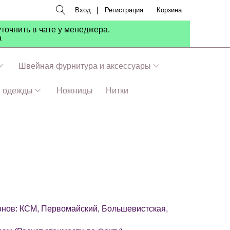
|
Вход
Регистрация
Корзина
точнить в чате у менеджера.
а
Швейная фурнитура и аксессуары
я одежды
Ножницы
Нитки
айонов: КСМ, Первомайский, Большевистская,