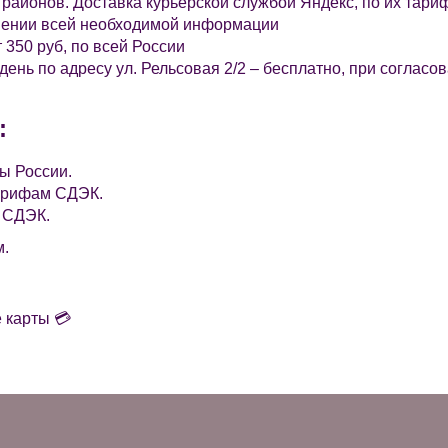
 районов. Доставка курьерской службой Яндекс, по их тари
чнении всей необходимой информации
350 руб, по всей России
ень по адресу ул. Рельсовая 2/2 – бесплатно, при соглас
:
ы России.
тарифам СДЭК.
м СДЭК.
м.
е карты 💳