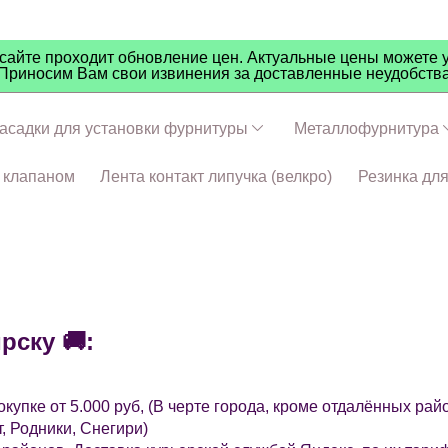
айте проходит обновление цен. Актуальные цены можете у
Приносим Вам свои извинения за доставленные неудобств
асадки для установки фурнитуры
Металлофурнитура
ч клапаном
Лента контакт липучка (велкро)
Резинка дл
рску 🚚:
окупке от 5.000 руб, (В черте города, кроме отдалённых р
, Родники, Снегири)